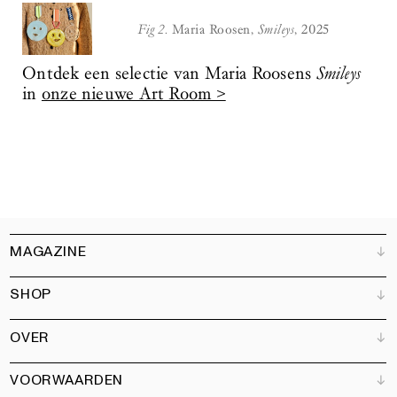
Fig 2.
Maria Roosen,
Smileys
, 2025
Ontdek een selectie van Maria Roosens
Smileys
in
onze nieuwe Art Room >
MAGAZINE
SHOP
Klantenservice
Verkooppunten
OVER
Adverteren
Alle producten
Partners
Magazine
Kunstbrief
VOORWAARDEN
Boeken
Ons team