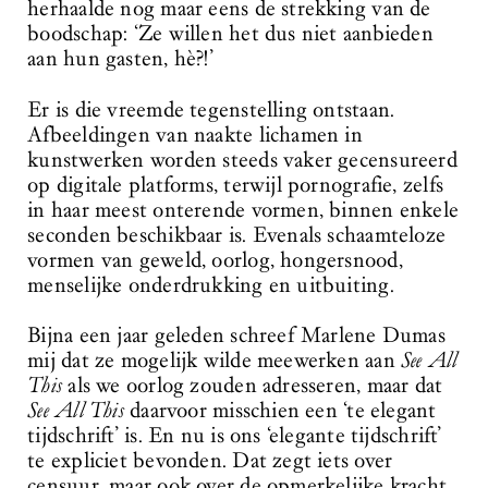
herhaalde nog maar eens de strekking van de
boodschap: ‘Ze willen het dus niet aanbieden
aan hun gasten, hè?!’
Er is die vreemde tegenstelling ontstaan.
Afbeeldingen van naakte lichamen in
kunstwerken worden steeds vaker gecensureerd
op digitale platforms, terwijl pornografie, zelfs
in haar meest onterende vormen, binnen enkele
seconden beschikbaar is. Evenals schaamteloze
vormen van geweld, oorlog, hongersnood,
menselijke onderdrukking en uitbuiting.
Bijna een jaar geleden schreef Marlene Dumas
mij dat ze mogelijk wilde meewerken aan
See All
This
als we oorlog zouden adresseren, maar dat
See All This
daarvoor misschien een ‘te elegant
tijdschrift’ is. En nu is ons ‘elegante tijdschrift’
te expliciet bevonden. Dat zegt iets over
censuur, maar ook over de opmerkelijke kracht