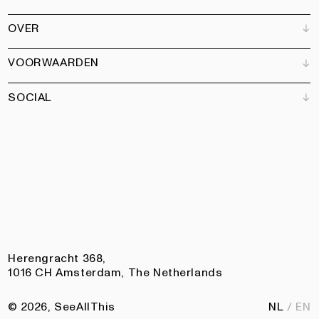
Verkooppunten
OVER
Adverteren
Alle producten
Partners
Magazine
Kunstbrief
VOORWAARDEN
Boeken
Ons team
Abonneren
Tuin
Vacatures
SOCIAL
Contact
Algemene voorwaarden
Nieuwsbrief
Privacy
Toegankelijkheidsverklaring
Instagram
Facebook
Pinterest
LinkedIn
Herengracht 368,
1016 CH Amsterdam, The Netherlands
© 2026, SeeAllThis
NL
EN