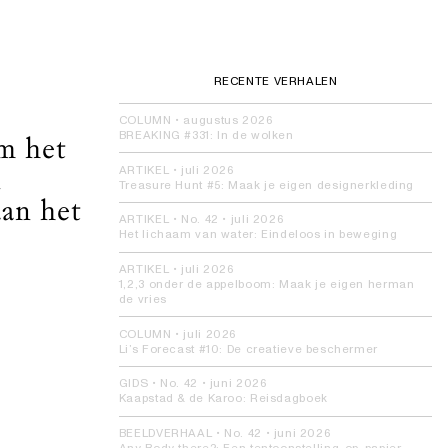
RECENTE VERHALEN
COLUMN
•
augustus 2026
BREAKING #331:
In de wolken
m het
n
ARTIKEL
•
juli 2026
Treasure Hunt #5:
Maak je eigen designerkleding
aan het
ARTIKEL
• No. 42 •
juli 2026
Het lichaam van water:
Eindeloos in beweging
ARTIKEL
•
juli 2026
1,2,3 onder de appelboom:
Maak je eigen herman
de vries
COLUMN
•
juli 2026
Li’s Forecast #10:
De creatieve beschermer
GIDS
• No. 42 •
juni 2026
Kaapstad & de Karoo:
Reisdagboek
BEELDVERHAAL
• No. 42 •
juni 2026