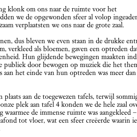
ing klonk om ons naar de ruimte voor het
dden we de opgewonden sfeer al volop ingead
am verplaatsten we ons naar de grote zaal.
nen, dus bleven we even staan in de drukke en
uum, verkleed als bloemen, gaven een optreden da
egenheid. Hun glijdende bewegingen maakten ind
nde publiek door bewogen op muziek die het the
us aan het einde van hun optreden was meer dan
 plaats aan de toegewezen tafels, terwijl somm
 onze plek aan tafel 4 konden we de hele zaal ov
g waarmee de immense ruimte was aangekleed –
plafond tot vloer, wat een sfeer creëerde waarin i
.