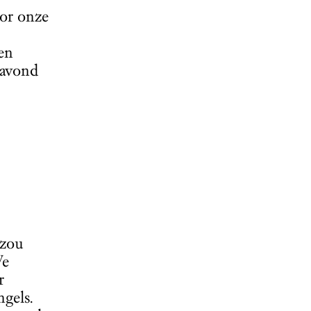
oor onze
en
 avond
 zou
We
r
gels.