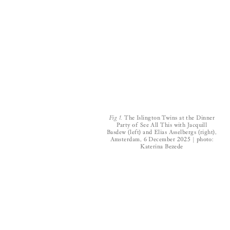
Fig 1.
The Islington Twins at the Dinner
Party of See All This with Jacquill
Basdew (left) and Elias Asselbergs (right),
Amsterdam, 6 December 2025 | photo:
Katerina Bezede