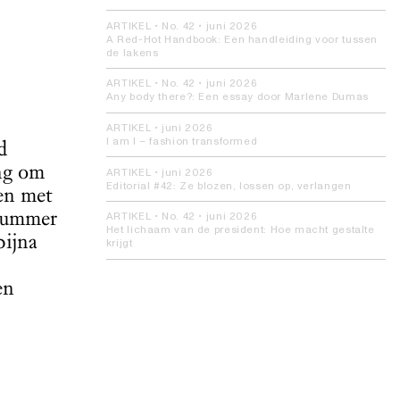
ARTIKEL
• No. 42 •
juni 2026
A Red-Hot Handbook:
Een handleiding voor tussen
de lakens
ARTIKEL
• No. 42 •
juni 2026
Any body there?:
Een essay door Marlene Dumas
ARTIKEL
•
juni 2026
d
I am I – fashion transformed
ng om
ARTIKEL
•
juni 2026
Editorial #42:
Ze blozen, lossen op, verlangen
ren met
mnummer
ARTIKEL
• No. 42 •
juni 2026
Het lichaam van de president:
Hoe macht gestalte
bijna
krijgt
en