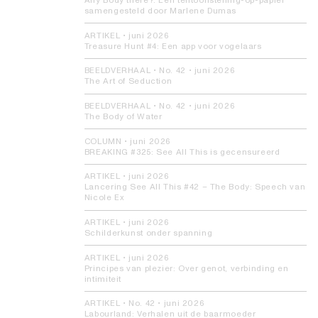
Any Body there?:
Een tentoonstelling-op-papier
samengesteld door Marlene Dumas
ARTIKEL
•
juni 2026
Treasure Hunt #4:
Een app voor vogelaars
BEELDVERHAAL
• No. 42 •
juni 2026
The Art of Seduction
BEELDVERHAAL
• No. 42 •
juni 2026
The Body of Water
COLUMN
•
juni 2026
BREAKING #325:
See All This is gecensureerd
ARTIKEL
•
juni 2026
Lancering See All This #42 – The Body:
Speech van
Nicole Ex
ARTIKEL
•
juni 2026
Schilderkunst onder spanning
ARTIKEL
•
juni 2026
Principes van plezier:
Over genot, verbinding en
intimiteit
ARTIKEL
• No. 42 •
juni 2026
Labourland:
Verhalen uit de baarmoeder