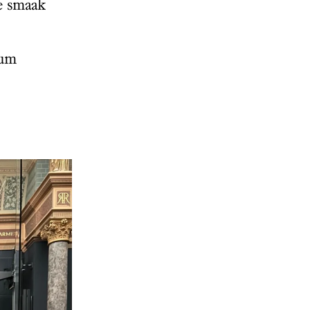
e smaak
ium