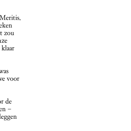
Meritis,
keken
t zou
nze
 klaar
 was
we voor
r de
en –
 leggen