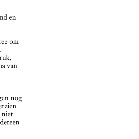
emd en
tree om
t
ruk,
ma van
igen nog
erzien
 niet
edereen