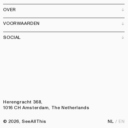
Verkooppunten
OVER
Adverteren
Alle producten
Partners
Magazine
Kunstbrief
VOORWAARDEN
Boeken
Ons team
Abonneren
Tuin
Vacatures
SOCIAL
Contact
Algemene voorwaarden
Nieuwsbrief
Privacy
Toegankelijkheidsverklaring
Instagram
Facebook
Pinterest
LinkedIn
Herengracht 368,
1016 CH Amsterdam, The Netherlands
© 2026, SeeAllThis
NL
EN