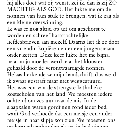
hij alles doet wat zij wenst, zei ik, dan is zij ZO
MACHTIG ALS GOD. Het lukte me om de
nonnen van hun stuk te brengen, wat ik zag als
een kleine overwinning.
Ik was er nog altijd op uit om geschorst te
worden en schreef hartstochtelijke
liefdesbrieven aan mezelf. Daarna liet ik ze door
een vriendin kopiëren en er een jongensnaam
onder zetten. Deze keer lukte het me bijna,
maar mijn moeder werd naar het klooster
gehaald door de verontwaardigde nonnen.
Helaas herkende ze mijn handschrift, dus werd
ik zwaar gestraft maar niet weggestuurd.
Het was een van de strengste katholieke
kostscholen van het land. We moesten iedere
ochtend om zes uur naar de mis. In de
slaapzalen waren gordijnen rond ieder bed,
want God verhoede dat een meisje een ander
meisje in haar slipje zou zien. We moesten ons
ondergoed aanhouden als we in bad gingen.