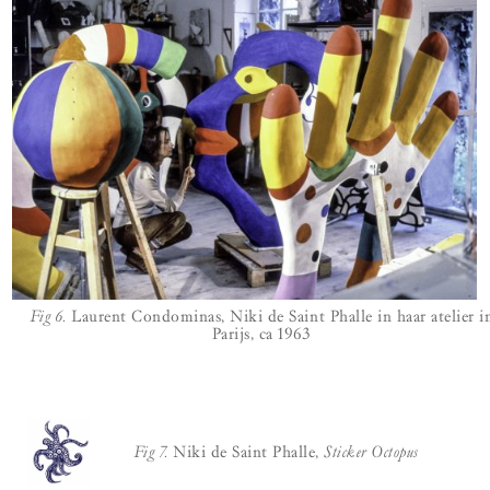
Fig 6.
Laurent Condominas, Niki de Saint Phalle in haar atelier i
Parijs, ca 1963
Fig 7.
Niki de Saint Phalle,
Sticker Octopus