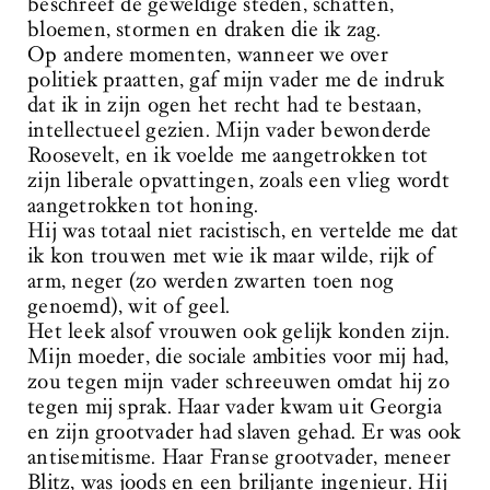
beschreef de geweldige steden, schatten,
bloemen, stormen en draken die ik zag.
Op andere momenten, wanneer we over
politiek praatten, gaf mijn vader me de indruk
dat ik in zijn ogen het recht had te bestaan,
intellectueel gezien. Mijn vader bewonderde
Roosevelt, en ik voelde me aangetrokken tot
zijn liberale opvattingen, zoals een vlieg wordt
aangetrokken tot honing.
Hij was totaal niet racistisch, en vertelde me dat
ik kon trouwen met wie ik maar wilde, rijk of
arm, neger (zo werden zwarten toen nog
genoemd), wit of geel.
Het leek alsof vrouwen ook gelijk konden zijn.
Mijn moeder, die sociale ambities voor mij had,
zou tegen mijn vader schreeuwen omdat hij zo
tegen mij sprak. Haar vader kwam uit Georgia
en zijn grootvader had slaven gehad. Er was ook
antisemitisme. Haar Franse grootvader, meneer
Blitz, was joods en een briljante ingenieur. Hij