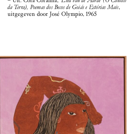
– Uit: Cora Coralina, ‘
Lied van de Aarde’ (O Cântico
LOGIN
WORD VRIEND
da Terra), Poemas dos Becos de Goiás e Estórias Mais
,
uitgegeven door José Olympio, 1965