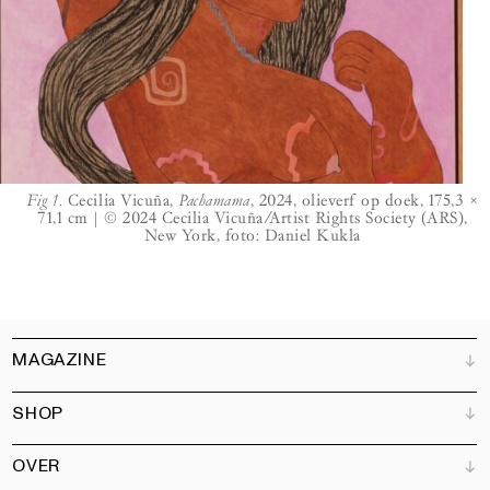
Fig 1.
Cecilia Vicuña,
Pachamama
, 2024, olieverf op doek, 175,3 ×
71,1 cm | © 2024 Cecilia Vicuña/Artist Rights Society (ARS),
New York, foto: Daniel Kukla
MAGAZINE
SHOP
Klantenservice
Verkooppunten
OVER
Adverteren
Alle producten