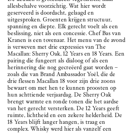
allesbehalve voorzichtig. Wat hier wordt
geserveerd is doordacht, gelaagd en
uitgesproken. Groenten krijgen structuur,
spanning en diepte. Elk gerecht voelt als een
beslissing, niet als een concessie. Chef Bas van
Kranen is een tovenaar. Het menu van de avond
is verweven met drie expressies van The
Macallan: Sherry Oak, 12 Years en 18 Years. Een
pairing die fungeert als dialoog of als een
herinnering die nog gecreëerd gaat worden –
zoals die van Brand Ambassador Yoël, die de
drie flessen Macallan 18 voor zijn drie zoons
bewaart om met hen te kunnen proosten op
hun achttiende verjaardag. De Sherry Oak
brengt warmte en ronde tonen die het aardse
van het gerecht versterken. De 12 Years geeft
ruimte, lichtheid en een zekere helderheid. De
18 Years blijft langer hangen, is traag en
complex. Whisky werd hier als vanzelf een