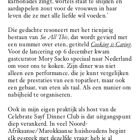
karbonades zingt, wortels staat te snijden en
aardappelen zout voor de vrouwen in haar
leven die ze met alle liefde wil voeden.’
Die gedachte resoneert met het tienjarig
bestaan van
See All This
, dat wordt gevierd met
een nummer over eten, getiteld
Cooking is Caring
.
Voor de lancering op 6 december kwam
gastcurator Mory Sacko speciaal naar Nederland
om voor ons te koken. Zijn diner was niet
alleen een performance, die je kunt vergelijken
met de prestaties van een topatleet, maar ook
een gebaar, van eten als taal. Als een manier om
nabijheid te organiseren.
Ook in mijn eigen praktijk als host van de
Celebrate Sayf Dinner Club is dat uitgangspunt
diep verankerd. In veel Noord-
Afrikaanse/Marokkaanse huishoudens begint
elk gesprek met dezelfde vraag: heb je al