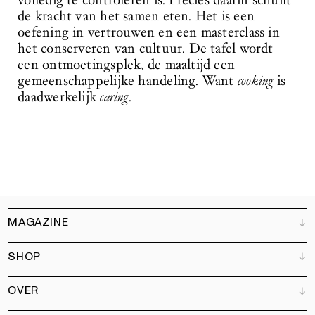
volledig te controleren is. Precies daarin schuilt
de kracht van het samen eten. Het is een
oefening in vertrouwen en een masterclass in
het conserveren van cultuur. De tafel wordt
een ontmoetingsplek, de maaltijd een
gemeenschappelijke handeling. Want
cooking
is
daadwerkelijk
caring
.
MAGAZINE
SHOP
Klantenservice
Verkooppunten
OVER
Adverteren
Alle producten
Partners
Magazine