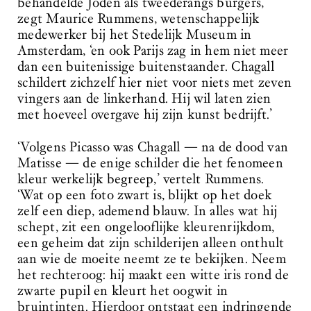
behandelde Joden als tweederangs burgers,’
zegt Maurice Rummens, wetenschappelijk
medewerker bij het Stedelijk Museum in
Amsterdam, ‘en ook Parijs zag in hem niet meer
dan een buitenissige buitenstaander. Chagall
schildert zichzelf hier niet voor niets met zeven
vingers aan de linkerhand. Hij wil laten zien
met hoeveel overgave hij zijn kunst bedrijft.’
‘Volgens Picasso was Chagall — na de dood van
Matisse — de enige schilder die het fenomeen
kleur werkelijk begreep,’ vertelt Rummens.
‘Wat op een foto zwart is, blijkt op het doek
zelf een diep, ademend blauw. In alles wat hij
schept, zit een ongelooflijke kleurenrijkdom,
een geheim dat zijn schilderijen alleen onthult
aan wie de moeite neemt ze te bekijken. Neem
het rechteroog: hij maakt een witte iris rond de
zwarte pupil en kleurt het oogwit in
bruintinten. Hierdoor ontstaat een indringende