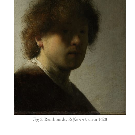
Fig 2.
Rembrandt,
Zelfportret
, circa 1628