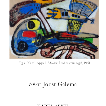
Fig 1.
Karel Appel,
Moeder, kind en grote vogel
, 1951
tekst:
Joost Galema