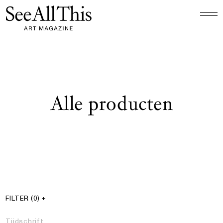
Logo See All This, linkt naar de homepage
Alle producten
§ Resultaten
Producten filter
FILTER
(0)
+
Tijdschrift