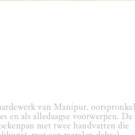
aardewerk van Manipur, oorspronkel
es en als alledaagse voorwerpen. De
koekenpan met twee handvatten die
okkunst, met een metalen deksel