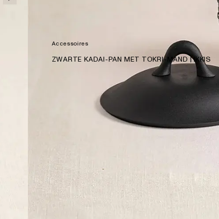
Accessoires
PRODUCT:
ZWARTE KADAI-PAN MET TOKRI-MAND | IKKIS