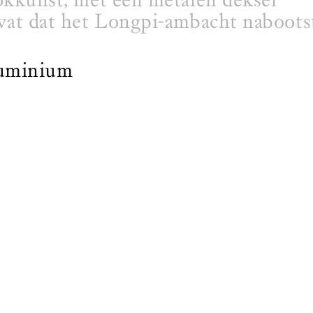
vat dat het Longpi-ambacht naboots
aluminium
diameter – 25,5 cm
p, veeg droog met een zachte doek 
uren of direct zonlicht.
drie weken. Artikelen worden vanuit
 in december kunnen langer duren.