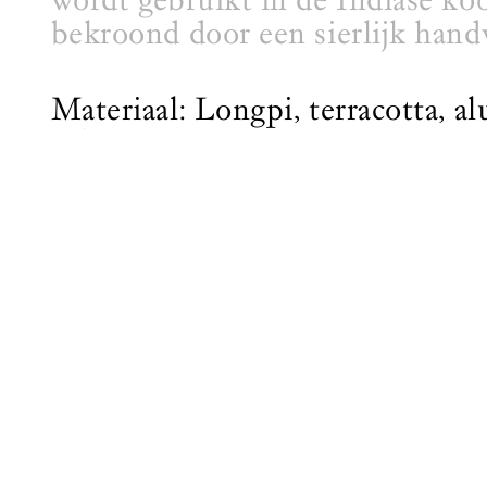
bekroond door een sierlijk hand
Materiaal: Longpi, terracotta, 
Afmetingen: Hoogte – 22,5 cm, 
Gewicht: 3713 g
Onderhoud: Was in warm zeepso
bescherm tegen extreme temperat
De levertijd bedraagt ongeveer 
India verzonden, en leveringen