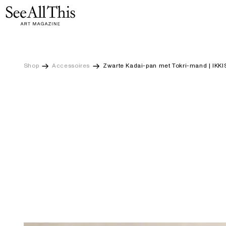
Zwarte Kadai-pan met Tokri-mand | IKKIS
Logo See All This, linkt naar de homepage
Ga
naar
hoofdinhoud
Shop
Accessoires
Zwarte Kadai-pan met Tokri-mand | IKKI