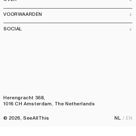
Adverteren
Alle producten
Partners
Magazine
Kunstbrief
VOORWAARDEN
Boeken
Ons team
Abonneren
Tuin
Vacatures
SOCIAL
Contact
Algemene voorwaarden
Nieuwsbrief
Privacy
Toegankelijkheidsverklaring
Instagram
Facebook
Pinterest
LinkedIn
Herengracht 368,
1016 CH Amsterdam, The Netherlands
© 2026, SeeAllThis
NL
EN