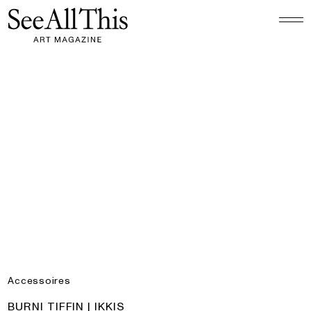
Logo See All This, linkt naar de homepage
Burni Tiffin | IKKIS
Accessoires
PRODUCT:
BURNI TIFFIN | IKKIS