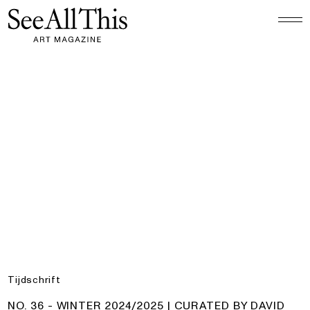
Logo See All This, linkt naar de homepage
No. 36 - Winter 2024/2025 | Curated by David Whyte
Tijdschrift
PRODUCT:
NO. 36 - WINTER 2024/2025 | CURATED BY DAVID