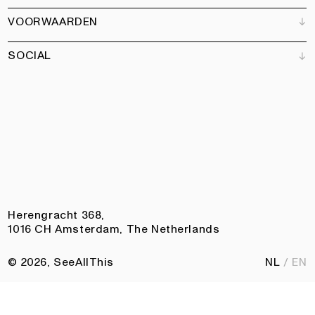
Partners
Magazine
Kunstbrief
VOORWAARDEN
Boeken
Ons team
Abonneren
Tuin
Vacatures
SOCIAL
Contact
Algemene voorwaarden
Nieuwsbrief
Privacy
Toegankelijkheidsverklaring
Instagram
Facebook
Pinterest
LinkedIn
Herengracht 368,
1016 CH Amsterdam, The Netherlands
© 2026, SeeAllThis
NL
EN