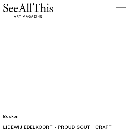
Logo See All This, linkt naar de homepage
Lidewij Edelkoort - Proud South Craft
Boeken
PRODUCT:
LIDEWIJ EDELKOORT - PROUD SOUTH CRAFT