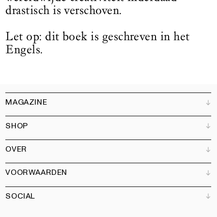
drastisch is verschoven.
Let op: dit boek is geschreven in het
Engels.
MAGAZINE
SHOP
Klantenservice
Verkooppunten
OVER
Adverteren
Alle producten
Partners
Magazine
Kunstbrief
VOORWAARDEN
Boeken
Ons team
Abonneren
Tuin
Vacatures
SOCIAL
Contact
Algemene voorwaarden
Nieuwsbrief
Privacy