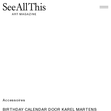
Logo See All This, linkt naar de homepage
Birthday Calendar door Karel Martens
Accessoires
PRODUCT:
BIRTHDAY CALENDAR DOOR KAREL MARTENS