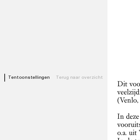
Tentoonstellingen
Terug naar overzicht
Dit voo
veelzij
(Venlo,
In deze
vooruit
o.a. ui