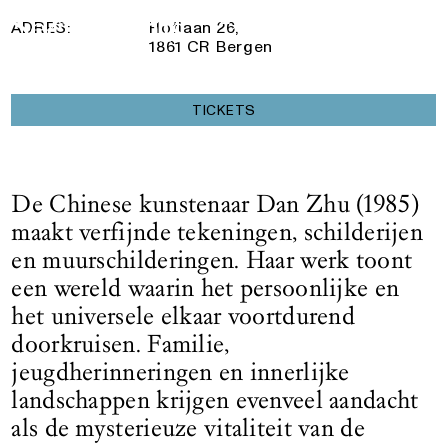
30 November 2025
— 10 Mei 2026
Logo See All This, linkt naar de homepage
ADRES:
Hoflaan 26,
1861 CR Bergen
TICKETS
De Chinese kunstenaar Dan Zhu (1985)
maakt verfijnde tekeningen, schilderijen
en muurschilderingen. Haar werk toont
een wereld waarin het persoonlijke en
het universele elkaar voortdurend
doorkruisen. Familie,
jeugdherinneringen en innerlijke
landschappen krijgen evenveel aandacht
als de mysterieuze vitaliteit van de