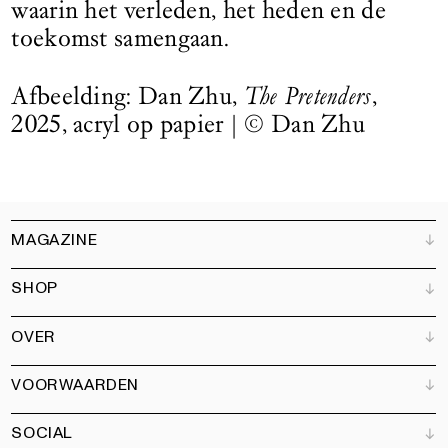
waarin het verleden, het heden en de
toekomst samengaan.
Afbeelding: Dan Zhu,
The Pretenders
,
2025, acryl op papier |
©
Dan Zhu
MAGAZINE
SHOP
Klantenservice
Verkooppunten
OVER
Adverteren
Alle producten
Partners
Magazine
Kunstbrief
VOORWAARDEN
Boeken
Ons team
Abonneren
Tuin
Vacatures
SOCIAL
Contact
Algemene voorwaarden