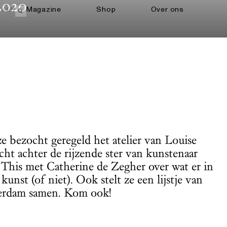
2020
Magazine
Shop
Over ons
EN
Open zoekveld
 bezocht geregeld het atelier van Louise
ht achter de rijzende ster van kunstenaar
 This met Catherine de Zegher over wat er in
unst (of niet). Ook stelt ze een lijstje van
tterdam samen. Kom ook!