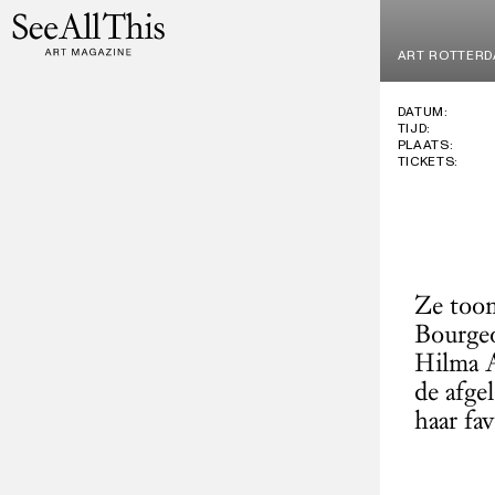
Logo See All This, linkt naar de homepage
Ga
naar
ART ROTTER
hoofdinhoud
DATUM:
TIJD:
PLAATS:
TICKETS:
Ze toon
Bourgeo
Hilma A
de afge
haar fa