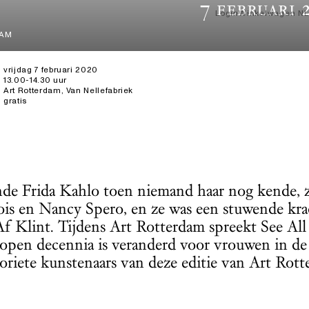
7 februari 
Login
Winkelwagen
NL
DAM
vrijdag 7 februari 2020
13.00-14.30 uur
Art Rotterdam, Van Nellefabriek
gratis
de Frida Kahlo toen niemand haar nog kende, ze
is en Nancy Spero, en ze was een stuwende krac
f Klint. Tijdens Art Rotterdam spreekt See All
lopen decennia is veranderd voor vrouwen in de k
voriete kunstenaars van deze editie van Art Ro