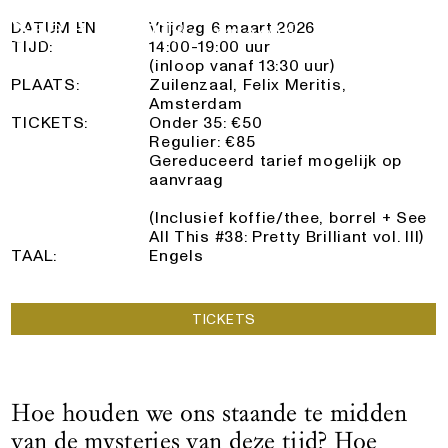
See All This x De Nieuwe Creatieven
Logo See All This, linkt naar de homepage
6 Maart 2026
DATUM EN
Vrijdag 6 maart 2026
TIJD:
14:00-19:00 uur
(inloop vanaf 13:30 uur)
PLAATS:
Zuilenzaal, Felix Meritis,
Amsterdam
TICKETS:
Onder 35: €50
Regulier: €85
Gereduceerd tarief mogelijk op
aanvraag
(Inclusief koffie/thee, borrel + See
All This #38: Pretty Brilliant vol. III)
TAAL:
Engels
TICKETS
Hoe houden we ons staande te midden
van de mysteries van deze tijd? Hoe