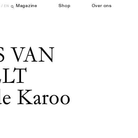
Magazine
Shop
Over ons
EN
Open zoekveld
S VAN
ELT
de Karoo