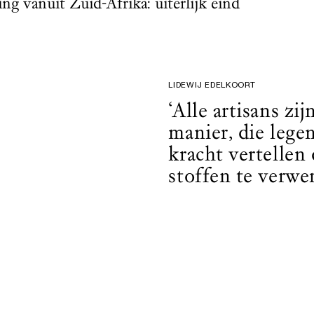
g vanuit Zuid-Afrika: uiterlijk eind
LIDEWIJ EDELKOORT
‘Alle artisans zi
manier, die lege
kracht vertellen
stoffen te verwe