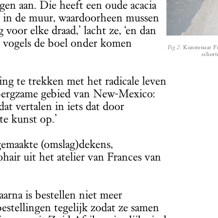
rgen aan. Die heeft een oude acacia
en in de muur, waardoorheen mussen
g voor elke draad,’ lacht ze, ‘en dan
e vogels de boel onder komen
Fig 2.
Kunstenaar Fra
schort
ing te trekken met het radicale leven
rbergzame gebied van New-Mexico:
at vertalen in iets dat door
te kunst op.’
gemaakte (omslag)dekens,
hair uit het atelier van Frances van
aarna is bestellen niet meer
stellingen tegelijk zodat ze samen