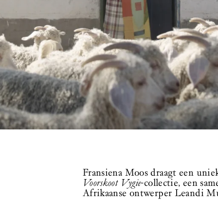
Fransiena Moos draagt ​​een uni
Voorskoot Vygie
-collectie, een s
Afrikaanse ontwerper Leandi Mu