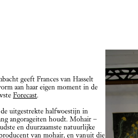
mbacht geeft Frances van Hasselt
 vorm aan haar eigen moment in de
uwste
Forecast
.
de uitgestrekte halfwoestijn in
 lang angorageiten houdt. Mohair –
oudste en duurzaamste natuurlijke
e producent van mohair, en vanuit die