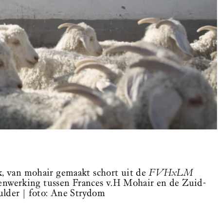
ek, van mohair gemaakt schort uit de
FVHxLM
amenwerking tussen Frances v.H Mohair en de Zuid-
lder | foto: Ane Strydom