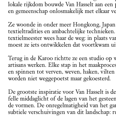
lokale rijkdom bouwde Van Hasselt aan een p
en gemeenschap onlosmakelijk met elkaar v
Ze woonde in onder meer Hongkong, Japan en
textieltradities en ambachtelijke technieke
textielmeester wees haar de weg: in plaats va
moest ze iets ontwikkelen dat voortkwam ui
Terug in de Karoo richtte ze een studio op w
artisans werken. Elke stap in het maakproce
en spinnen tot verven, weven, haken, vilte
worden niet weggepoetst maar gekoesterd.
De grootste inspiratie voor Van Hasselt is d
felle middaglicht of de lagen van het gestee
de vormen. De onregelmatigheid van het gar
subtiele verschuivingen van dit landschap: rui