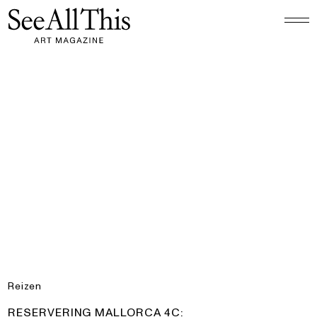
Logo See All This, linkt naar de homepage
Reservering Mallorca 4c: Tweepersoonskamer in Es Ref
Reizen
PRODUCT:
RESERVERING MALLORCA 4C: