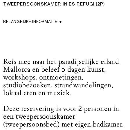
TWEEPERSOONSKAMER IN ES REFUGI (2P)
BELANGRIJKE INFORMATIE:
+
Bij te weinig belangstelling wordt deze reis geannuleerd.
Wacht dus nog even met het boeken van je vlucht totdat je
een bevestiging hebt ontvangen dat de reis definitief
doorgaat.
Het programma is onder voorbehoud. Er vinden mogelijk nog
Reis mee naar het paradijselijke eiland
wijzigingen plaats.
Mallorca en beleef 5 dagen kunst,
workshops, ontmoetingen,
Wandelen is een belangrijk onderdeel van deze reis.
Overweeg daarom graag vooraf of je conditie hierbij
studiobezoeken, strandwandelingen,
aansluit.
lokaal eten en muziek.
Om te voldoen aan de wettelijke verplichting voor
garantiestelling, maakt See All This gebruik van de
Deze reservering is voor 2 personen in
garantieregeling VZR Garant.
een tweepersoonskamer
(tweepersoonsbed) met eigen badkamer.