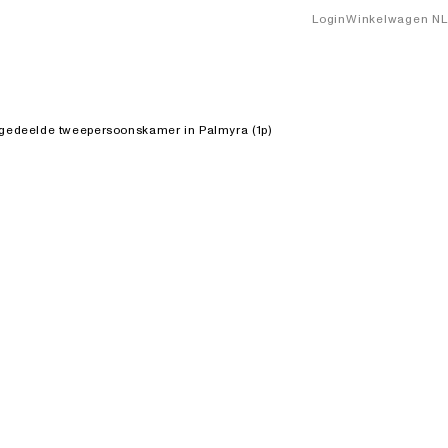
myra (1p)
Login
Winkelwagen
NL
 gedeelde tweepersoonskamer in Palmyra (1p)