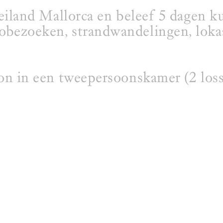
 eiland Mallorca en beleef 5 dagen k
obezoeken, strandwandelingen, loka
oon in een tweepersoonskamer (2 los
Sculpture Centre of Es Refugi
, diner)