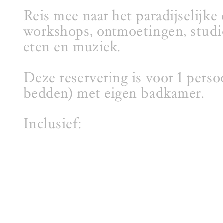
Reis mee naar het paradijselijke
workshops, ontmoetingen, studi
eten en muziek.
Deze reservering is voor 1 pers
bedden) met eigen badkamer.
Inclusief:
- 4 overnachtingen bij Palmyra 
- Alle Maaltijden (ontbijt, lunch
- Atelierbezoek
- Workshops
- Live-muziek
- Wandelingen