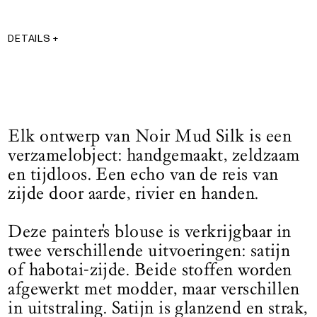
DETAILS
+
Stof: 100% zijde
Type: geweven
Onderhoud: handwas of stomerij
Herkomst: ontworpen in Mexico
Afwerking: satijn of habotai-zijde
Elk ontwerp van Noir Mud Silk is een
Levering: 2-3 weken
verzamelobject: handgemaakt, zeldzaam
en tijdloos. Een echo van de reis van
zijde door aarde, rivier en handen.
Deze painter's blouse is verkrijgbaar in
twee verschillende uitvoeringen: satijn
of habotai-zijde. Beide stoffen worden
afgewerkt met modder, maar verschillen
in uitstraling. Satijn is glanzend en strak,