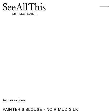
Logo See All This, linkt naar de homepage
Painter's Blouse - Noir Mud Silk
Accessoires
PRODUCT:
PAINTER'S BLOUSE - NOIR MUD SILK