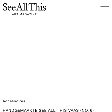
Logo See All This, linkt naar de homepage
Handgemaakte See All This Vaas (no. 6)
Accessoires
PRODUCT:
HANDGEMAAKTE SEE ALL THIS VAAS (NO. 6)