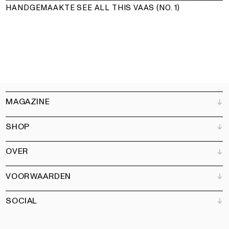
HANDGEMAAKTE SEE ALL THIS VAAS (NO. 1)
MAGAZINE
SHOP
Klantenservice
Verkooppunten
OVER
Adverteren
Alle producten
Partners
Magazine
Kunstbrief
VOORWAARDEN
Boeken
Ons team
Abonneren
Tuin
Vacatures
SOCIAL
Contact
Algemene voorwaarden
Nieuwsbrief
Privacy
Toegankelijkheidsverklaring