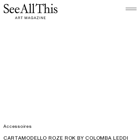
Logo See All This, linkt naar de homepage
Cartamodello Roze Rok by Colomba Leddi
Accessoires
PRODUCT:
CARTAMODELLO ROZE ROK BY COLOMBA LEDDI