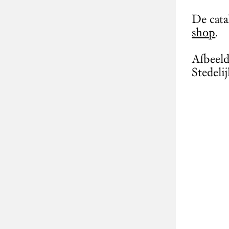
De cat
shop
.
Afbeeld
Stedel