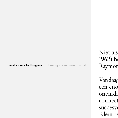
Niet al
1962) b
Raymond
Tentoonstellingen
Terug naar overzicht
Vandaag
een eno
oneindi
connect
succesv
Klein t