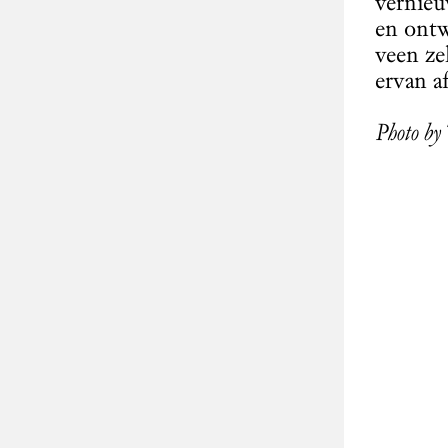
vernieu
en ontw
veen ze
ervan af
Photo by