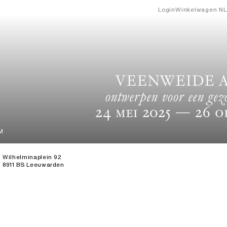
Login
Winkelwagen
NL
VEENWEIDE A
ontwerpen voor een ge
24 Mei 2025
— 26 O
M
Wilhelminaplein 92
8911 BS Leeuwarden