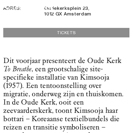
24 Mei 2025
— 9 November 2025
Logo See All This, linkt naar de homepage
ADRES:
Oudekerksplein 23,
1012 GX Amsterdam
TICKETS
Dit voorjaar presenteert de Oude Kerk
To Breathe
, een grootschalige site-
specifieke installatie van Kimsooja
(1957). Een tentoonstelling over
migratie, onderweg zijn en thuiskomen.
In de Oude Kerk, ooit een
zeevaarderskerk, toont Kimsooja haar
bottari – Koreaanse textielbundels die
reizen en transitie symboliseren –