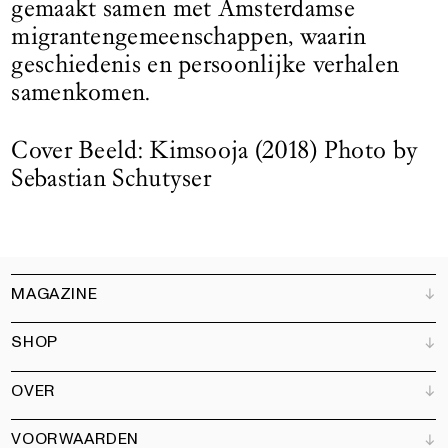
gemaakt samen met Amsterdamse
migrantengemeenschappen, waarin
geschiedenis en persoonlijke verhalen
samenkomen.
Cover Beeld: Kimsooja (2018) Photo by
Sebastian Schutyser
MAGAZINE
SHOP
Klantenservice
Verkooppunten
OVER
Adverteren
Alle producten
Partners
Magazine
Kunstbrief
VOORWAARDEN
Boeken
Ons team