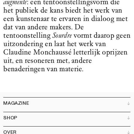
augmenté
: een tentoonstellingsvorm die
het publiek de kans biedt het werk van
een kunstenaar te ervaren in dialoog met
dat van andere makers. De
tentoonstelling
Sourdre
vormt daarop geen
uitzondering en laat het werk van
Claudine Monchaussé letterlijk oprijzen
uit, en resoneren met, andere
benaderingen van materie.
MAGAZINE
SHOP
Klantenservice
Verkooppunten
OVER
Adverteren