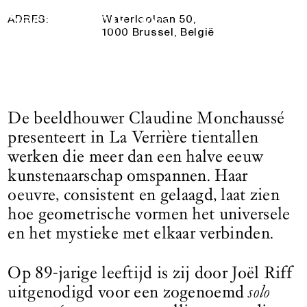
11 September 2025
— 13 December
Logo See All This, linkt naar de homepage
2025
ADRES:
Waterloolaan 50,
1000 Brussel, België
De beeldhouwer Claudine Monchaussé
presenteert in La Verrière tientallen
werken die meer dan een halve eeuw
kunstenaarschap omspannen. Haar
oeuvre, consistent en gelaagd, laat zien
hoe geometrische vormen het universele
en het mystieke met elkaar verbinden.
Op 89-jarige leeftijd is zij door Joël Riff
uitgenodigd voor een zogenoemd
solo