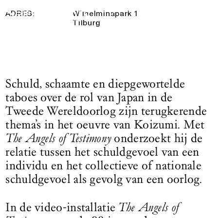
31 Maart 2025
— 31 Augustus 2025
Logo See All This, linkt naar de homepage
ADRES:
Wilhelminapark 1
Tilburg
Schuld, schaamte en diepgewortelde
taboes over de rol van Japan in de
Tweede Wereldoorlog zijn terugkerende
thema’s in het oeuvre van Koizumi. Met
The Angels of Testimony
onderzoekt hij de
relatie tussen het schuldgevoel van een
individu en het collectieve of nationale
schuldgevoel als gevolg van een oorlog.
In de video-installatie
The Angels of