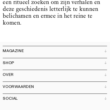
een ritueel zoeken om zijn verhalen en
deze geschiedenis letterlijk te kunnen
belichamen en ermee in het reine te
komen.
MAGAZINE
SHOP
Klantenservice
Verkooppunten
OVER
Adverteren
Alle producten
Partners
Magazine
Kunstbrief
VOORWAARDEN
Boeken
Ons team
Abonneren
Tuin
Vacatures
SOCIAL
Contact
Algemene voorwaarden
Nieuwsbrief
Privacy