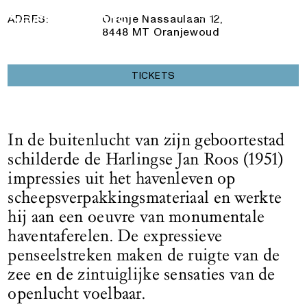
21 Februari 2026
— 7 Juni 2026
Logo See All This, linkt naar de homepage
ADRES:
Oranje Nassaulaan 12,
8448 MT Oranjewoud
TICKETS
In de buitenlucht van zijn geboortestad
schilderde de Harlingse Jan Roos (1951)
impressies uit het havenleven op
scheepsverpakkingsmateriaal en werkte
hij aan een oeuvre van monumentale
haventaferelen. De expressieve
penseelstreken maken de ruigte van de
zee en de zintuiglijke sensaties van de
openlucht voelbaar.