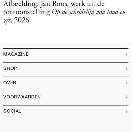
Afbeelding: Jan Roos, werk uit de
tentoonstelling
Op de scheidslijn van land en
zee
, 2026
MAGAZINE
SHOP
Klantenservice
Verkooppunten
OVER
Adverteren
Alle producten
Partners
Magazine
Kunstbrief
VOORWAARDEN
Boeken
Ons team
Abonneren
Tuin
Vacatures
SOCIAL
Contact
Algemene voorwaarden
Nieuwsbrief
Privacy
Toegankelijkheidsverklaring
Instagram