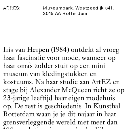
27 September 2025
— 1 Maart 2026
Logo See All This, linkt naar de homepage
ADRES:
Museumpark, Westzeedijk 341,
3015 AA Rotterdam
Iris van Herpen (1984) ontdekt al vroeg
haar fascinatie voor mode, wanneer op
haar oma’s zolder stuit op een mini-
museum van kledingstukken en
kostuums. Na haar studie aan ArtEZ en
stage bij Alexander McQueen richt ze op
23-jarige leeftijd haar eigen modehuis
op. De rest is geschiedenis. In Kunsthal
Rotterdam waan je je dit najaar in haar
grensverleggende wereld met meer dan