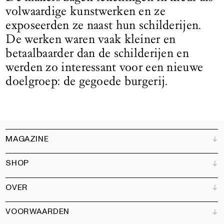
volwaardige kunstwerken en ze
exposeerden ze naast hun schilderijen.
De werken waren vaak kleiner en
betaalbaarder dan de schilderijen en
werden zo interessant voor een nieuwe
doelgroep: de gegoede burgerij.
MAGAZINE
SHOP
Klantenservice
Verkooppunten
OVER
Adverteren
Alle producten
Partners
Magazine
Kunstbrief
VOORWAARDEN
Boeken
Ons team
Abonneren