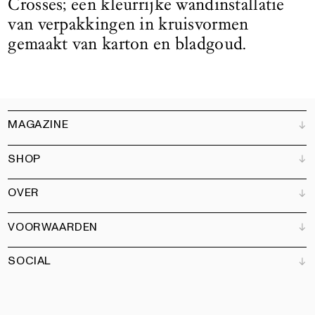
Crosses; een kleurrijke wandinstallatie
van verpakkingen in kruisvormen
gemaakt van karton en bladgoud.
MAGAZINE
SHOP
Klantenservice
Verkooppunten
OVER
Adverteren
Alle producten
Partners
Magazine
Kunstbrief
VOORWAARDEN
Boeken
Ons team
Abonneren
Tuin
Vacatures
SOCIAL
Contact
Algemene voorwaarden
Nieuwsbrief
Privacy
Toegankelijkheidsverklaring
Instagram