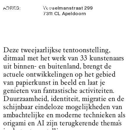
Logo See All This, linkt naar de homepage
ADRES:
Vosselmanstraat 299
7311 CL Apeldoorn
Deze tweejaarlijkse tentoonstelling,
ditmaal met het werk van 33 kunstenaars
uit binnen- en buitenland, brengt de
actuele ontwikkelingen op het gebied
van papierkunst in beeld en laat je
genieten van fantastische activiteiten.
Duurzaamheid, identiteit, migratie en de
schijnbaar eindeloze mogelijkheden van
ambachtelijke en moderne technieken als
origami en AI zijn terugkerende thema’s