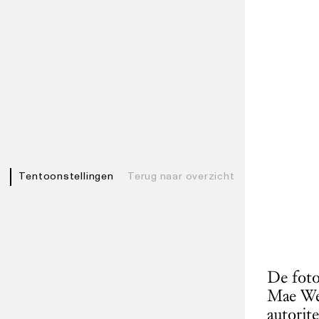
Tentoonstellingen
Terug naar overzicht
De foto’
Mae Wee
autorit