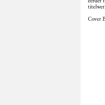
eerder 
titelwe
Cover B