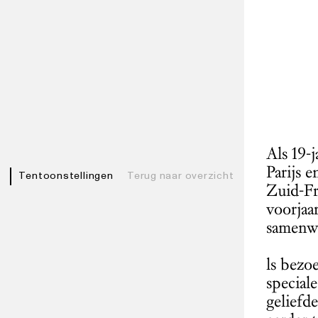
Als 19-
Parijs e
Tentoonstellingen
Terug naar overzicht
Zuid-Fr
voorjaa
samenw
ls bezo
special
geliefd