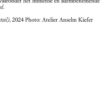
n, waaronder het immense en adembenemende
nd
.
tail)
, 2024 Photo: Atelier Anselm Kiefer