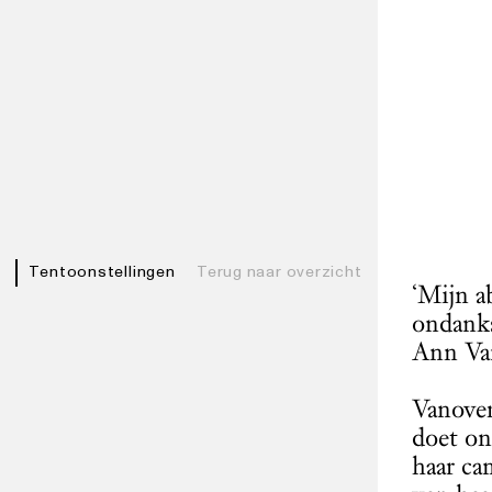
Tentoonstellingen
Terug naar overzicht
‘Mijn a
ondanks
Ann Van
Vanover
doet on
haar ca