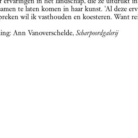
r ervaringen in het landschap, die ze uitdrukt i
samen te laten komen in haar kunst. ‘Al deze e
preken wil ik vasthouden en koesteren. Want reiz
ing: Ann Vanoverschelde,
Scharpoordgalerij