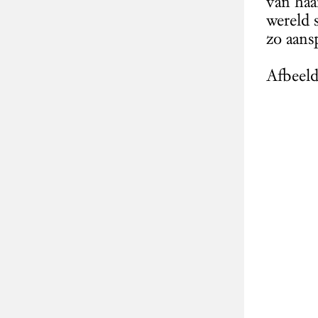
van haa
wereld 
zo aans
Afbeeld