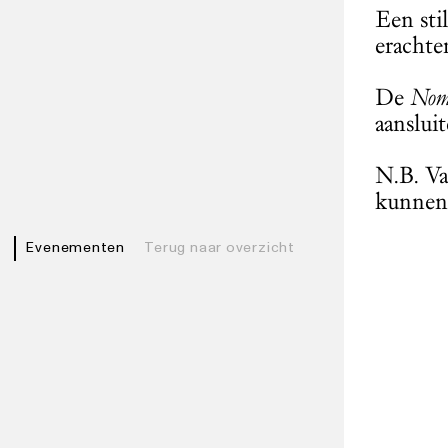
Een sti
erachter
De
Nom
aanslui
N.B. Va
kunnen 
Evenementen
Terug naar overzicht