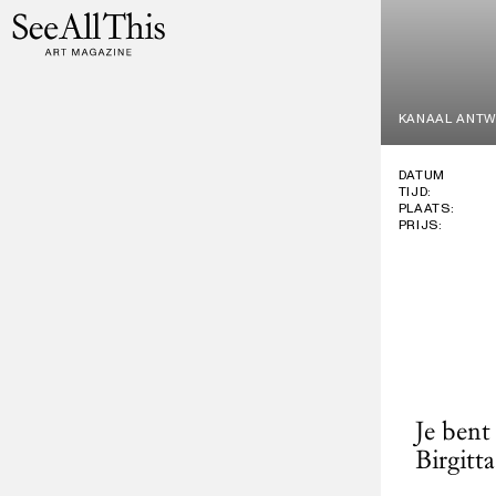
Logo See All This, linkt naar de homepage
Ga
naar
hoofdinhoud
KANAAL ANTW
DATUM
TIJD:
PLAATS:
PRIJS:
Je bent
Birgitta