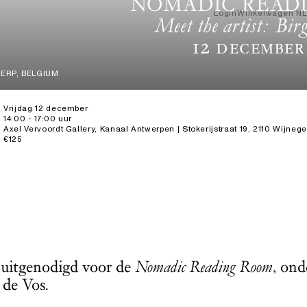
NOMADIC READ
Login
Winkelwagen
NL
Meet the artist: Bir
12 December
ERP, BELGIUM
Vrijdag 12 december
14:00 - 17:00 uur
Axel Vervoordt Gallery, Kanaal Antwerpen | Stokerijstraat 19, 2110 Wijnege
€125
 uitgenodigd voor de
Nomadic Reading Room
, on
 de Vos.