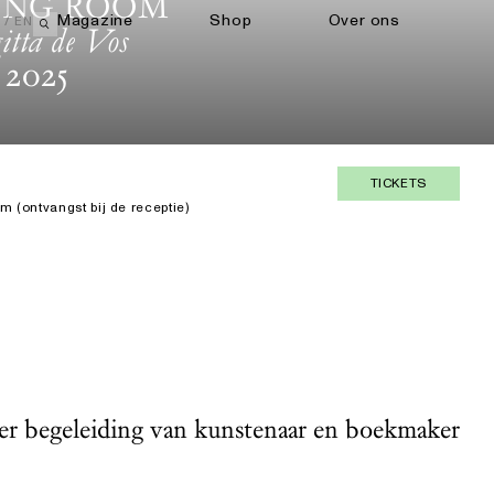
ING ROOM
Magazine
Shop
Over ons
EN
gitta de Vos
Open zoekveld
 2025
TICKETS
m (ontvangst bij de receptie)
der begeleiding van kunstenaar en boekmaker