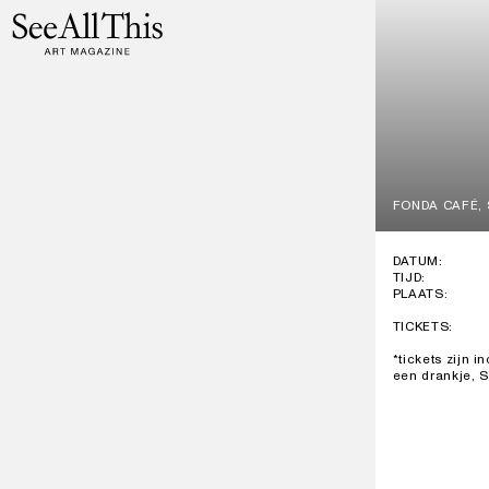
Logo See All This, linkt naar de homepage
Ga
naar
hoofdinhoud
FONDA CAFÉ,
DATUM:
TIJD:
PLAATS:
TICKETS:
*tickets zijn in
een drankje, S