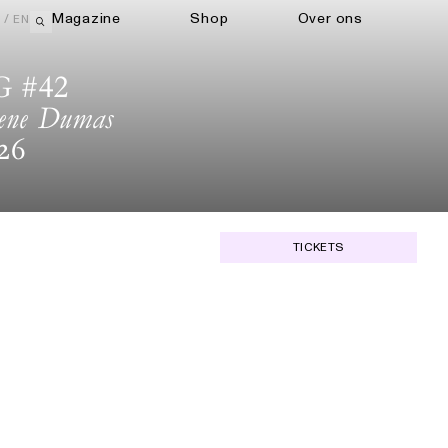
Magazine
Shop
Over ons
EN
Open zoekveld
 #42
ene Dumas
026
TICKETS