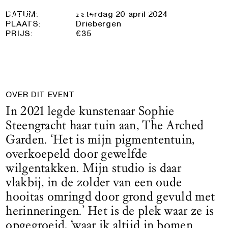
20 april 2024
Logo See All This, linkt naar de homepage
DATUM:
zaterdag 20 april 2024
PLAATS:
Driebergen
PRIJS:
€35
OVER DIT EVENT
In 2021 legde kunstenaar Sophie
Steengracht haar tuin aan, The Arched
Garden. ‘Het is mijn pigmententuin,
overkoepeld door gewelfde
wilgentakken. Mijn studio is daar
vlakbij, in de zolder van een oude
hooitas omringd door grond gevuld met
herinneringen.’ Het is de plek waar ze is
opgegroeid, ‘waar ik altijd in bomen