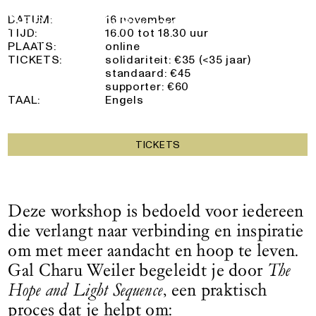
Online workshop
Logo See All This, linkt naar de homepage
16 November 2025
DATUM:
16 november
TIJD:
16.00 tot 18.30 uur
PLAATS:
online
TICKETS:
solidariteit: €35 (<35 jaar)
standaard: €45
supporter: €60
TAAL:
Engels
TICKETS
Deze workshop is bedoeld voor iedereen
die verlangt naar verbinding en inspiratie
om met meer aandacht en hoop te leven.
Gal Charu Weiler begeleidt je door
The
Hope and Light Sequence
, een praktisch
proces dat je helpt om: