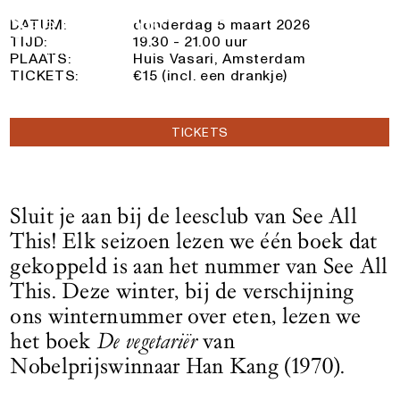
5 maart 2026
Logo See All This, linkt naar de homepage
DATUM:
donderdag 5 maart 2026
TIJD:
19.30 - 21.00 uur
PLAATS:
Huis Vasari, Amsterdam
TICKETS:
€15 (incl. een drankje)
TICKETS
Sluit je aan bij de leesclub van See All
This! Elk seizoen lezen we één boek dat
gekoppeld is aan het nummer van See All
This. Deze winter, bij de verschijning
ons winternummer over eten, lezen we
het boek
De vegetariër
van
Nobelprijswinnaar Han Kang (1970).