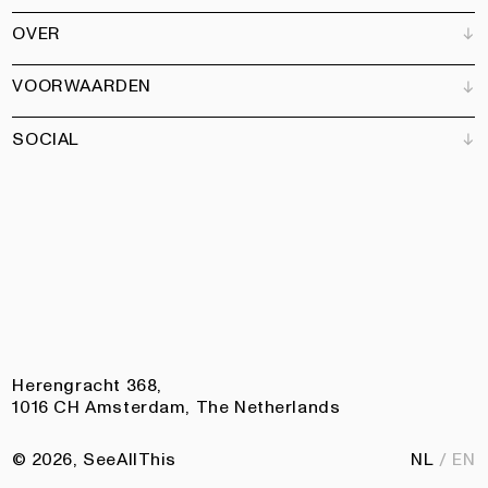
Verkooppunten
OVER
Adverteren
Alle producten
Partners
Magazine
Kunstbrief
VOORWAARDEN
Boeken
Ons team
Abonneren
Tuin
Vacatures
SOCIAL
Contact
Algemene voorwaarden
Nieuwsbrief
Privacy
Toegankelijkheidsverklaring
Instagram
Facebook
Pinterest
LinkedIn
Herengracht 368,
1016 CH Amsterdam, The Netherlands
© 2026, SeeAllThis
NL
EN