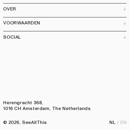
Verkooppunten
OVER
Adverteren
Alle producten
Partners
Magazine
Kunstbrief
VOORWAARDEN
Boeken
Ons team
Abonneren
Tuin
Vacatures
SOCIAL
Contact
Algemene voorwaarden
Nieuwsbrief
Privacy
Toegankelijkheidsverklaring
Instagram
Facebook
Pinterest
LinkedIn
Herengracht 368,
1016 CH Amsterdam, The Netherlands
© 2026, SeeAllThis
NL
EN