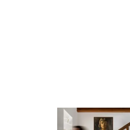
PARTNERS
Zonder samenwerking ko