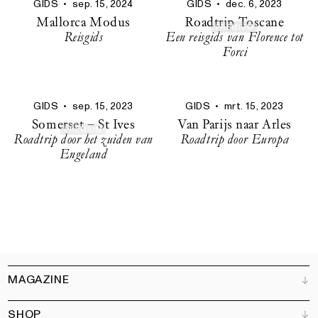
GIDS
•
sep. 15, 2024
GIDS
•
dec. 6, 2023
Mallorca Modus
Roadtrip Toscane
PREMIUM
Reisgids
Een reisgids van Florence tot
Forci
GIDS
•
sep. 15, 2023
GIDS
•
mrt. 15, 2023
Somerset – St Ives
Van Parijs naar Arles
PREMIUM
Roadtrip door het zuiden van
Roadtrip door Europa
Engeland
MAGAZINE
SHOP