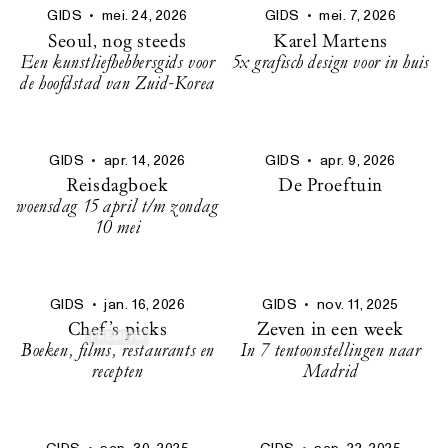
GIDS
•
mei. 24, 2026
GIDS
•
mei. 7, 2026
Seoul, nog steeds
Karel Martens
Een kunstliefhebbersgids voor
5x grafisch design voor in huis
de hoofdstad van Zuid-Korea
GIDS
•
apr. 14, 2026
GIDS
•
apr. 9, 2026
Reisdagboek
De Proeftuin
woensdag 15 april t/m zondag
10 mei
GIDS
•
jan. 16, 2026
GIDS
•
nov. 11, 2025
Chef’s picks
Zeven in een week
PREMIUM
Boeken, films, restaurants en
In 7 tentoonstellingen naar
recepten
Madrid